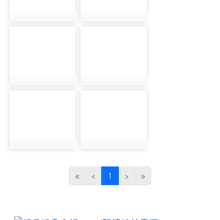
photo:4007
photo:4008
photo-4009
photo-4010
photo:4009
photo:4010
photo-4011
photo-4012
photo:4011
photo:4012
(current)
«
‹
1
›
»
:::