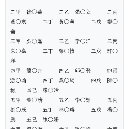
二甲	徐○華	二乙	張○之	二丙	
黃○宸	二丁	黃○萌	二戊	鄭○
侖		

三甲	吳○嘉	三乙	李○洋	三丙	
朱○嘉	三丁	蔡○愷	三戊	許○
洋	 	

四甲	簡○卉	四乙	邱○熒	四丙	
游○瑜	四丁	吳○綺	四戊	陳○
樵	四己	陳○晞

五甲	黃○晴	五乙	李○語	五丙	
劉○辰	五丁	林○璿	五戊	楊○
凱	五己	陳○姍
