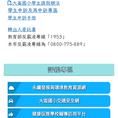
link to https://www.dles.tyc.edu.tw
大崙國小學生請假辦法
學生申訴及再申訴專區
學生申訴手冊
轉出入委託書
教育部反霸凌專線「1953」
本市反霸凌專線為「0800-775-889」
:::
評鑑專區
永續發展與環境教育資源網
大崙國小交通安全網
健康促進學校輔導訪視平台