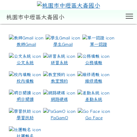
T
桃園市中壢區大崙國小
:::
教師Gmail
學生Gmail
單一認證
公文系統
研習系統
公務填報
校內填報
教室預約
維修通報
明日閱讀
網路硬碟
差勤系統
學習扶助
PaGamO
Go Face
社團報名