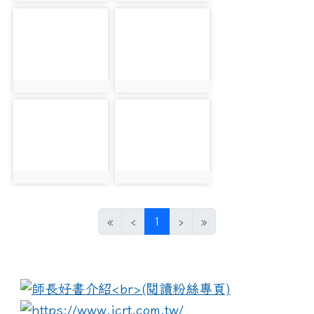
photo-1158
photo-1159
photo:1158
photo:1159
photo-1160
photo-1161
photo:1160
photo:1161
(current)
«
‹
1
›
»
:::
link to https://www.i