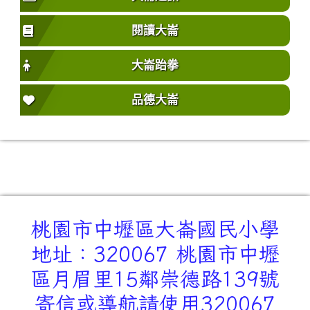
閱讀大崙
大崙跆拳
品德大崙
桃園市中壢區大崙國民小學
地址：320067 桃園市中壢
區月眉里15鄰崇德路139號
寄信或導航請使用320067