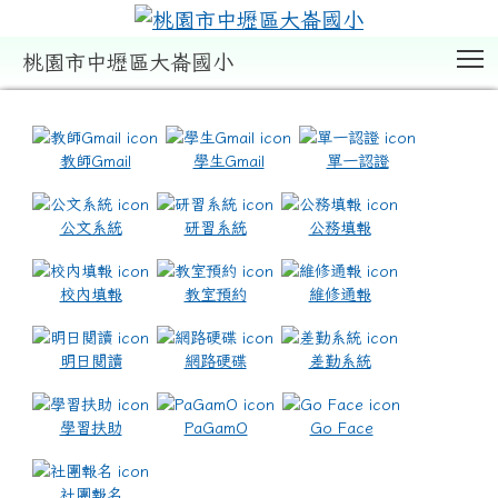
T
桃園市中壢區大崙國小
:::
教師Gmail
學生Gmail
單一認證
公文系統
研習系統
公務填報
校內填報
教室預約
維修通報
明日閱讀
網路硬碟
差勤系統
學習扶助
PaGamO
Go Face
社團報名