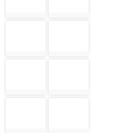
photo:1150
photo:1151
photo-1152
photo-1153
photo:1152
photo:1153
photo-1154
photo-1155
photo:1154
photo:1155
photo-1156
photo-1157
photo:1156
photo:1157