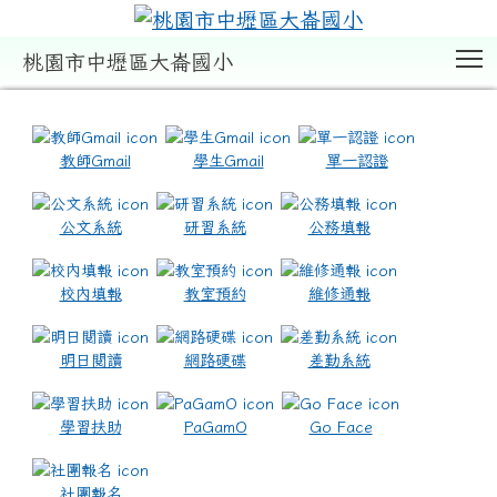
T
桃園市中壢區大崙國小
:::
教師Gmail
學生Gmail
單一認證
公文系統
研習系統
公務填報
校內填報
教室預約
維修通報
明日閱讀
網路硬碟
差勤系統
學習扶助
PaGamO
Go Face
社團報名