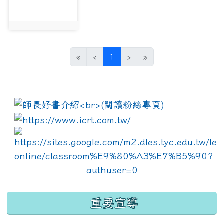
photo:749
(current)
«
‹
1
›
»
:::
link to https://www.i
lin
重要宣導