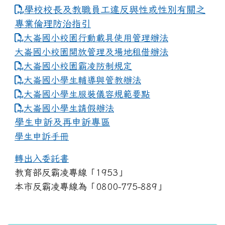
學校校長及教職員工違反與性或性別有關之
專業倫理防治指引
大崙國小校園行動載具使用管理辦法
大崙國小校園開放管理及場地租借辦法
大崙國小校園霸凌防制規定
大崙國小學生輔導與管教辦法
大崙國小學生服裝儀容規範要點
link to https://www.dles.tyc.edu.tw
大崙國小學生請假辦法
學生申訴及再申訴專區
學生申訴手冊
轉出入委託書
教育部反霸凌專線「1953」
本市反霸凌專線為「0800-775-889」