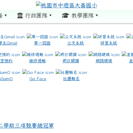
崙
行政團隊
教學團隊
:::
學生Gmail
單一認證
公文系統
研習系統
教室預約
維修通報
明日閱讀
網路硬碟
.com.tw/ \ title=https://www.icrt.com.tw/
.google.com/m2.dles.tyc.edu.tw/learning-online
aGamO
Go Face
社團報名
第二學期三項競賽總冠軍