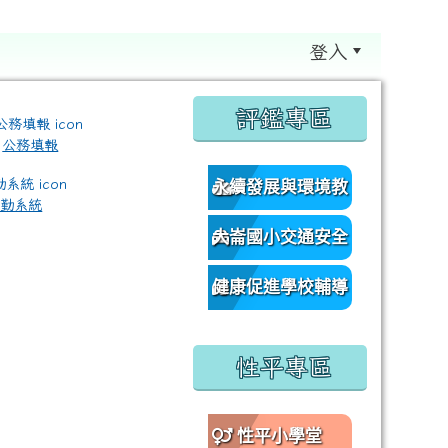
登入
:::
評鑑專區
公務填報
永續發展與環境教
差勤系統
育資源網
大崙國小交通安全
/classroom%E9%80%A3%E7%B5%90?authuser=0 \ titl
網
健康促進學校輔導
訪視平台
性平專區
性平小學堂