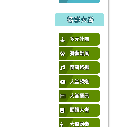
%E5%9C%92%E5%B8%82%E4%B8%AD%E5%A3%A2%E5%
或活動要點
精彩大崙
多元社團
獅藝雄風
笛聲悠揚
大崙頻道
大崙通訊
閱讀大崙
大崙跆拳