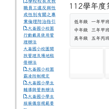
學校校長及教
112學年
職員工違反與性
或性別有關之專
業倫理防治指引
低年級  一年甲班
大崙國小校園
中年級  三年甲班
行動載具使用管
高年級  五年丙
理辦法
大崙國小校園開
photo-3562
p
放管理及場地租
借辦法
大崙國小校園
霸凌防制規定
photo:3562
p
大崙國小學生
輔導與管教辦法
大崙國小學生
服裝儀容規範要