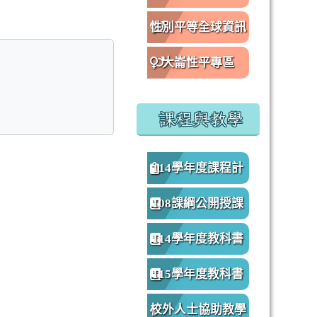
性別平等全球資訊
網
大崙性平專區
課程與教學
114學年度課程計
畫
108課綱公開授課
專區
114學年度教科書
版本
115學年度教科書
版本
校外人士協助教學