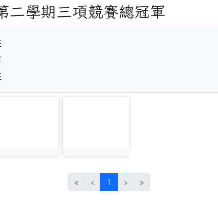
度第二學期三項競賽總冠軍




班
hoto-3563
photo-3564
hoto:3563
photo:3564
(current)
«
‹
1
›
»