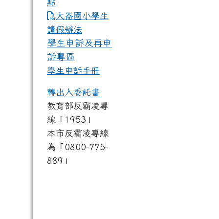
點
link to https://www.dles.tyc.
大崙國小學生
請假辦法
學生申訴及再申
訴專區
學生申訴手冊
轉出入委託書
教育部反霸凌專
線「1953」
本市反霸凌專線
為「0800-775-
889」