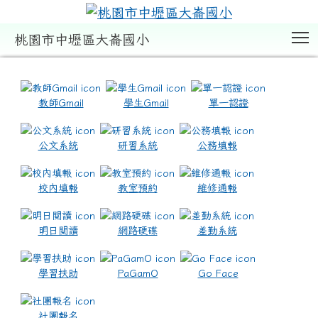
T
桃園市中壢區大崙國小
:::
教師Gmail
學生Gmail
單一認證
公文系統
研習系統
公務填報
校內填報
教室預約
維修通報
明日閱讀
網路硬碟
差勤系統
學習扶助
PaGamO
Go Face
社團報名