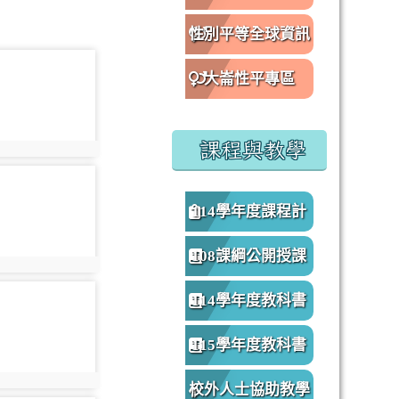
性別平等全球資訊
oto-2718
網
大崙性平專區
課程與教學
oto:2718
oto-2723
114學年度課程計
畫
108課綱公開授課
oto:2723
專區
oto-2728
114學年度教科書
版本
115學年度教科書
版本
oto:2728
校外人士協助教學