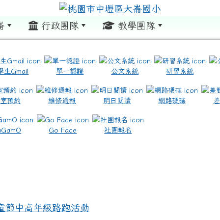
崙
行政團隊
教學團隊
:::
學生Gmail
單一認證
公文系統
研習系統
教室預約
維修通報
明日閱讀
網路硬碟
.com.tw/ \ title=https://www.icrt.com.tw/
.google.com/m2.dles.tyc.edu.tw/learning-online
aGamO
Go Face
社團報名
兒童節中高年級路跑活動