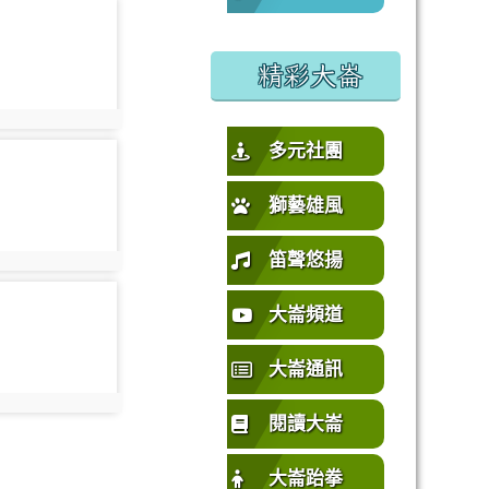
oto-2733
%E5%9C%92%E5%B8%82%E4%B8%AD%E5%A3%A2%E5%
或活動要點
精彩大崙
oto:2733
多元社團
oto-2738
獅藝雄風
笛聲悠揚
oto:2738
oto-2743
大崙頻道
大崙通訊
oto:2743
閱讀大崙
大崙跆拳