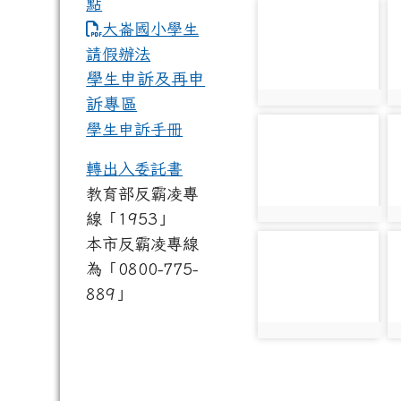
點
photo-2729
p
link to https://www.dles.tyc.
大崙國小學生
請假辦法
學生申訴及再申
訴專區
photo:2729
p
學生申訴手冊
photo-2734
p
轉出入委託書
教育部反霸凌專
線「1953」
photo:2734
p
本市反霸凌專線
photo-2739
p
為「0800-775-
889」
photo:2739
p