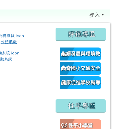
登入
:::
評鑑專區
公務填報
永續發展與環境教
差勤系統
育資源網
大崙國小交通安全
/classroom%E9%80%A3%E7%B5%90?authuser=0 \ titl
網
健康促進學校輔導
訪視平台
性平專區
性平小學堂