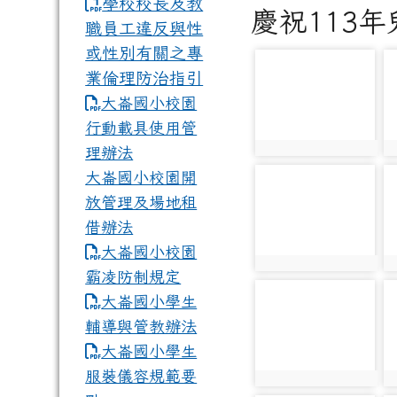
學校校長及教
慶祝113
職員工違反與性
或性別有關之專
photo-2714
p
業倫理防治指引
大崙國小校園
行動載具使用管
理辦法
photo:2714
p
大崙國小校園開
photo-2719
p
放管理及場地租
借辦法
大崙國小校園
photo:2719
p
霸凌防制規定
photo-2724
p
大崙國小學生
輔導與管教辦法
大崙國小學生
服裝儀容規範要
photo:2724
p