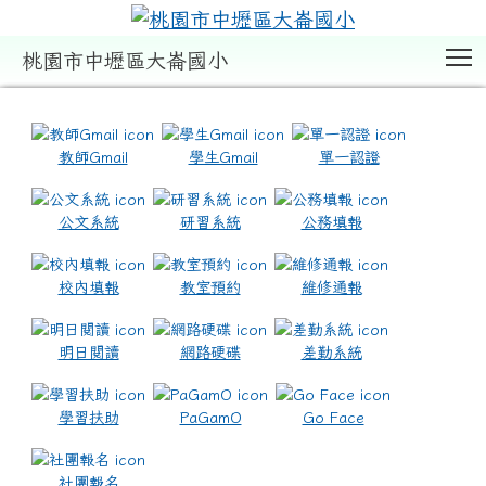
T
桃園市中壢區大崙國小
:::
教師Gmail
學生Gmail
單一認證
公文系統
研習系統
公務填報
校內填報
教室預約
維修通報
明日閱讀
網路硬碟
差勤系統
學習扶助
PaGamO
Go Face
社團報名