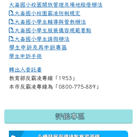
大崙國小校園開放管理及場地租借辦法
大崙國小校園霸凌防制規定
大崙國小學生輔導與管教辦法
大崙國小學生服裝儀容規範要點
link to https://www.dles.tyc.edu.tw
大崙國小學生請假辦法
學生申訴及再申訴專區
學生申訴手冊
轉出入委託書
教育部反霸凌專線「1953」
本市反霸凌專線為「0800-775-889」
:::
評鑑專區