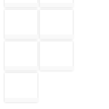
photo:2633
photo:2634
photo-2635
photo-2636
photo:2635
photo:2636
photo-2637
photo-2638
photo:2637
photo:2638
photo-2639
photo:2639