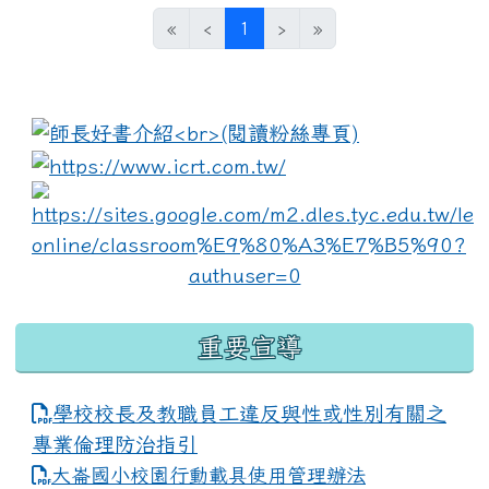
(current)
«
‹
1
›
»
:::
link to https://www.i
lin
重要宣導
學校校長及教職員工違反與性或性別有關之
專業倫理防治指引
大崙國小校園行動載具使用管理辦法