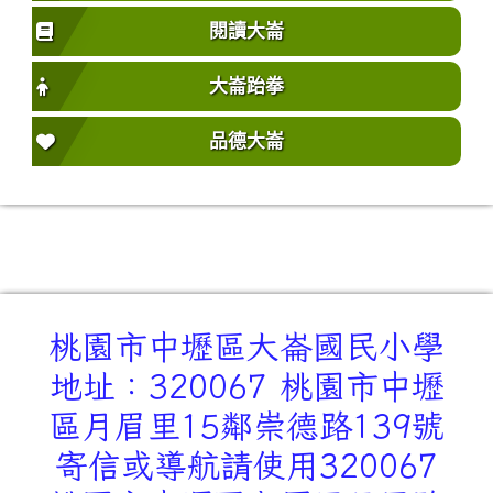
閱讀大崙
大崙跆拳
品德大崙
桃園市中壢區大崙國民小學
地址：320067 桃園市中壢
區月眉里15鄰崇德路139號
寄信或導航請使用320067