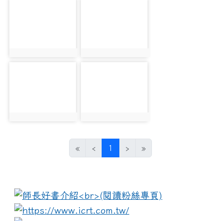
photo-1964
photo-1965
photo:1964
photo:1965
photo-1966
photo-1967
photo:1966
photo:1967
(current)
«
‹
1
›
»
:::
link to https://www.i