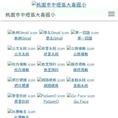
T
桃園市中壢區大崙國小
:::
教師Gmail
學生Gmail
單一認證
公文系統
研習系統
公務填報
校內填報
教室預約
維修通報
明日閱讀
網路硬碟
差勤系統
學習扶助
PaGamO
Go Face
社團報名