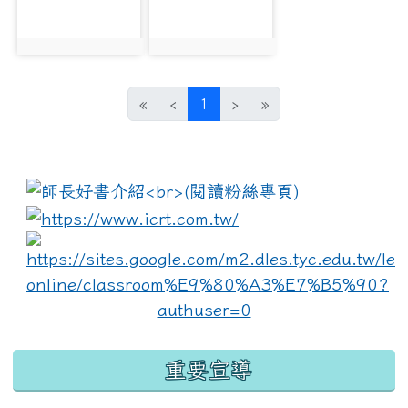
photo:1212
photo:1213
(current)
«
‹
1
›
»
:::
link to https://www.i
lin
重要宣導