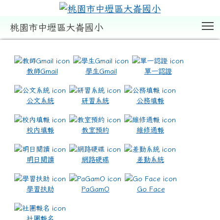
T
桃園市中壢區大崙國小
:::
教師Gmail
學生Gmail
單一認證
公文系統
研習系統
公務填報
校內填報
教室預約
維修通報
明日閱讀
網路硬碟
差勤系統
學習扶助
PaGamO
Go Face
社團報名