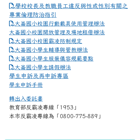
學校校長及教職員工違反與性或性別有關之
專業倫理防治指引
大崙國小校園行動載具使用管理辦法
大崙國小校園開放管理及場地租借辦法
大崙國小校園霸凌防制規定
大崙國小學生輔導與管教辦法
大崙國小學生服裝儀容規範要點
link to https://www.dles.tyc.edu.tw
大崙國小學生請假辦法
學生申訴及再申訴專區
學生申訴手冊
轉出入委託書
教育部反霸凌專線「1953」
本市反霸凌專線為「0800-775-889」