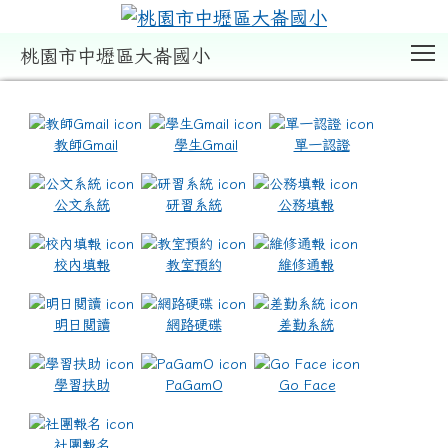
T
桃園市中壢區大崙國小
:::
教師Gmail
學生Gmail
單一認證
公文系統
研習系統
公務填報
校內填報
教室預約
維修通報
明日閱讀
網路硬碟
差勤系統
學習扶助
PaGamO
Go Face
社團報名