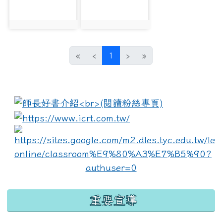
photo:3681
photo:3682
(current)
«
‹
1
›
»
:::
link to https://www.i
lin
重要宣導