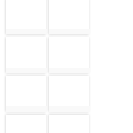
photo-3675
photo-3676
photo:3675
photo:3676
photo-3677
photo-3678
photo:3677
photo:3678
photo-3679
photo-3680
photo:3679
photo:3680
photo-3681
photo-3682