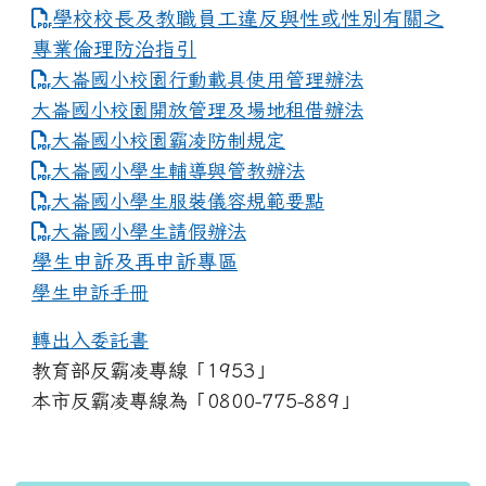
學校校長及教職員工違反與性或性別有關之
專業倫理防治指引
大崙國小校園行動載具使用管理辦法
大崙國小校園開放管理及場地租借辦法
大崙國小校園霸凌防制規定
大崙國小學生輔導與管教辦法
大崙國小學生服裝儀容規範要點
link to https://www.dles.tyc.edu.tw
大崙國小學生請假辦法
學生申訴及再申訴專區
學生申訴手冊
轉出入委託書
教育部反霸凌專線「1953」
本市反霸凌專線為「0800-775-889」