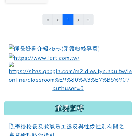
photo:3655
(current)
«
‹
1
›
»
:::
link to https://www.i
lin
重要宣導
學校校長及教職員工違反與性或性別有關之
專業倫理防治指引