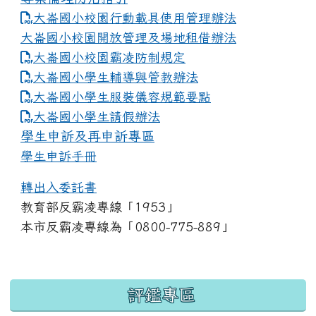
大崙國小校園行動載具使用管理辦法
大崙國小校園開放管理及場地租借辦法
大崙國小校園霸凌防制規定
大崙國小學生輔導與管教辦法
大崙國小學生服裝儀容規範要點
link to https://www.dles.tyc.edu.tw
大崙國小學生請假辦法
學生申訴及再申訴專區
學生申訴手冊
轉出入委託書
教育部反霸凌專線「1953」
本市反霸凌專線為「0800-775-889」
:::
評鑑專區