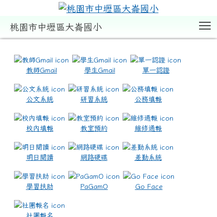
T
桃園市中壢區大崙國小
:::
教師Gmail
學生Gmail
單一認證
公文系統
研習系統
公務填報
校內填報
教室預約
維修通報
明日閱讀
網路硬碟
差勤系統
學習扶助
PaGamO
Go Face
社團報名