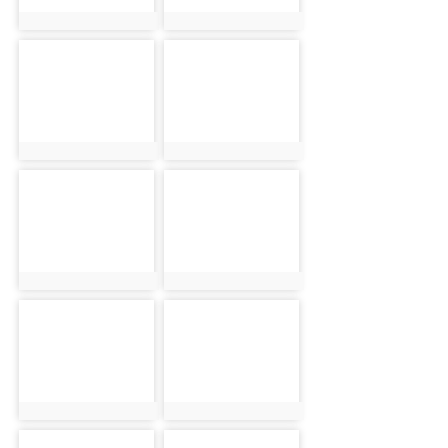
photo:436
photo:437
photo-438
photo-439
photo:438
photo:439
photo-440
photo-441
photo:440
photo:441
photo-442
photo-443
photo:442
photo:443
photo-444
photo-445