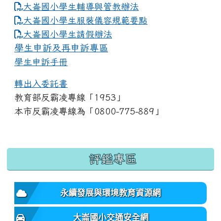
大崙國小學生輔導與管教辦法
大崙國小學生服裝儀容規範要點
link to https://www.dles.tyc.edu.tw
大崙國小學生請假辦法
學生申訴及再申訴專區
學生申訴手冊
轉出入委託書
教育部反霸凌專線「1953」
本市反霸凌專線為「0800-775-889」
:::
評鑑專區
永續發展與環境教育資源網
大崙國小交通安全網