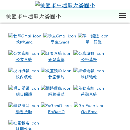
T
桃園市中壢區大崙國小
:::
教師Gmail
學生Gmail
單一認證
公文系統
研習系統
公務填報
校內填報
教室預約
維修通報
明日閱讀
網路硬碟
差勤系統
學習扶助
PaGamO
Go Face
社團報名