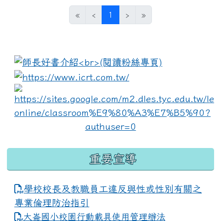
(current)
«
‹
1
›
»
:::
link to https://www.i
lin
重要宣導
學校校長及教職員工違反與性或性別有關之
專業倫理防治指引
大崙國小校園行動載具使用管理辦法