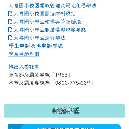
大崙國小校園開放管理及場地租借辦法
大崙國小校園霸凌防制規定
大崙國小學生輔導與管教辦法
大崙國小學生服裝儀容規範要點
link to https://www.dles.tyc.edu.tw
大崙國小學生請假辦法
學生申訴及再申訴專區
學生申訴手冊
轉出入委託書
教育部反霸凌專線「1953」
本市反霸凌專線為「0800-775-889」
:::
評鑑專區