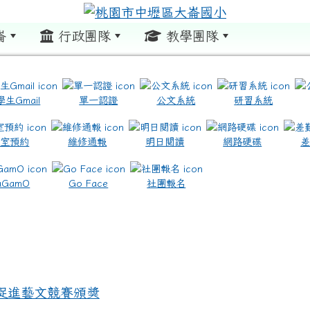
崙
行政團隊
教學團隊
:::
學生Gmail
單一認證
公文系統
研習系統
教室預約
維修通報
明日閱讀
網路硬碟
.com.tw/ \ title=https://www.icrt.com.tw/
.google.com/m2.dles.tyc.edu.tw/learning-online
aGamO
Go Face
社團報名
康促進藝文競賽頒獎