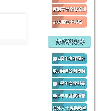
性別平等全球資訊
oto-4189
網
大崙性平專區
課程與教學
oto:4189
114學年度課程計
畫
108課綱公開授課
專區
114學年度教科書
版本
115學年度教科書
版本
校外人士協助教學