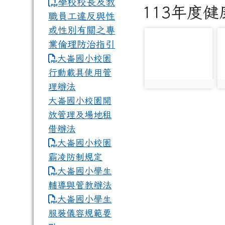
學校校長及教
113年度
職員工違反與性
或性別有關之專
photo-4185
p
業倫理防治指引
大崙國小校園
行動載具使用管
理辦法
photo:4185
p
大崙國小校園開
放管理及場地租
借辦法
大崙國小校園
霸凌防制規定
大崙國小學生
輔導與管教辦法
大崙國小學生
服裝儀容規範要