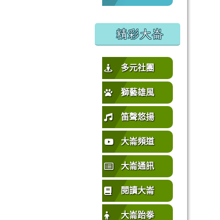
%E5%9C%92%E5%B8%82%E4%B8%AD%E5%A3%A2%E5%
或活動要點
精彩大崙
多元社團
獅藝雄風
笛聲悠揚
大崙頻道
大崙通訊
閱讀大崙
大崙跆拳