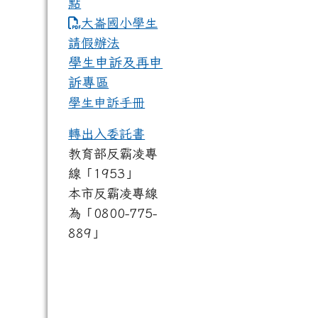
點
link to https://www.dles.tyc.
大崙國小學生
請假辦法
學生申訴及再申
訴專區
學生申訴手冊
轉出入委託書
教育部反霸凌專
線「1953」
本市反霸凌專線
為「0800-775-
889」