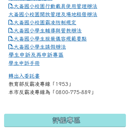
大崙國小校園行動載具使用管理辦法
大崙國小校園開放管理及場地租借辦法
大崙國小校園霸凌防制規定
大崙國小學生輔導與管教辦法
大崙國小學生服裝儀容規範要點
link to https://www.dles.tyc.edu.tw
大崙國小學生請假辦法
學生申訴及再申訴專區
學生申訴手冊
轉出入委託書
教育部反霸凌專線「1953」
本市反霸凌專線為「0800-775-889」
:::
評鑑專區