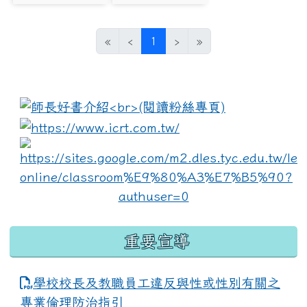
photo:998
photo:999
(current)
«
‹
1
›
»
:::
link to https://www.i
lin
重要宣導
學校校長及教職員工違反與性或性別有關之
專業倫理防治指引