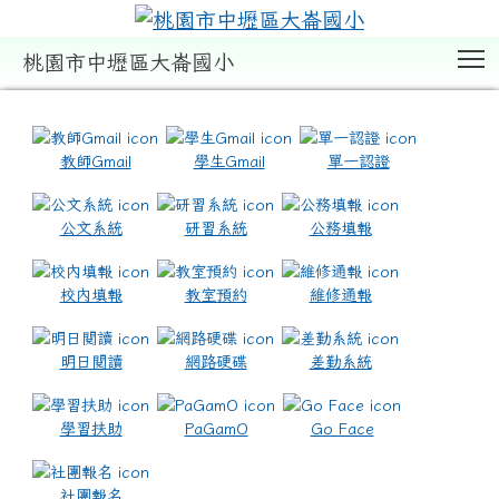
T
桃園市中壢區大崙國小
:::
教師Gmail
學生Gmail
單一認證
公文系統
研習系統
公務填報
校內填報
教室預約
維修通報
明日閱讀
網路硬碟
差勤系統
學習扶助
PaGamO
Go Face
社團報名