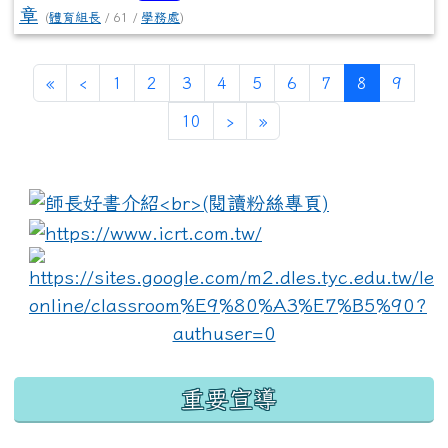
章
(
體育組長
/ 61 /
學務處
)
(current)
«
‹
1
2
3
4
5
6
7
8
9
10
›
»
:::
link to https://www.i
lin
重要宣導