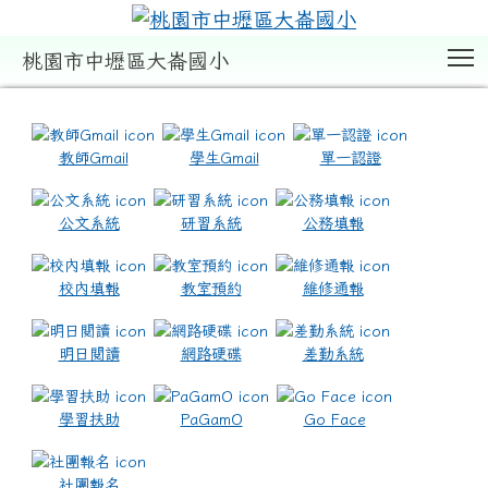
T
桃園市中壢區大崙國小
:::
教師Gmail
學生Gmail
單一認證
公文系統
研習系統
公務填報
校內填報
教室預約
維修通報
明日閱讀
網路硬碟
差勤系統
學習扶助
PaGamO
Go Face
社團報名