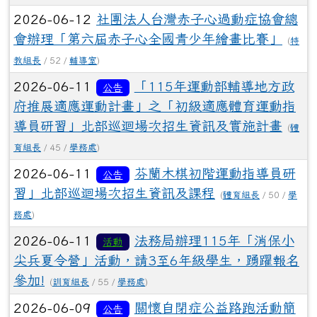
2026-06-12
社團法人台灣赤子心過動症協會總
會辦理「第六屆赤子心全國青少年繪畫比賽」
(
特
教組長
/ 52 /
輔導室
)
2026-06-11
「115年運動部輔導地方政
公告
府推展適應運動計畫」之「初級適應體育運動指
導員研習」北部巡迴場次招生資訊及實施計畫
(
體
育組長
/ 45 /
學務處
)
2026-06-11
芬蘭木棋初階運動指導員研
公告
習」北部巡迴場次招生資訊及課程
(
體育組長
/ 50 /
學
務處
)
2026-06-11
法務局辦理115年「消保小
活動
尖兵夏令營」活動，請3至6年級學生，踴躍報名
參加!
(
訓育組長
/ 55 /
學務處
)
2026-06-09
關懷自閉症公益路跑活動簡
公告