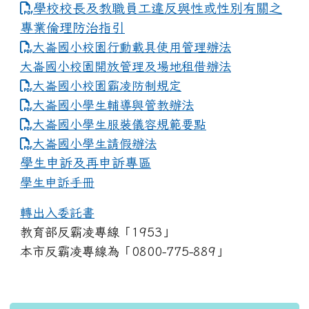
學校校長及教職員工違反與性或性別有關之
專業倫理防治指引
大崙國小校園行動載具使用管理辦法
大崙國小校園開放管理及場地租借辦法
大崙國小校園霸凌防制規定
大崙國小學生輔導與管教辦法
大崙國小學生服裝儀容規範要點
link to https://www.dles.tyc.edu.tw
大崙國小學生請假辦法
學生申訴及再申訴專區
學生申訴手冊
轉出入委託書
教育部反霸凌專線「1953」
本市反霸凌專線為「0800-775-889」
:::