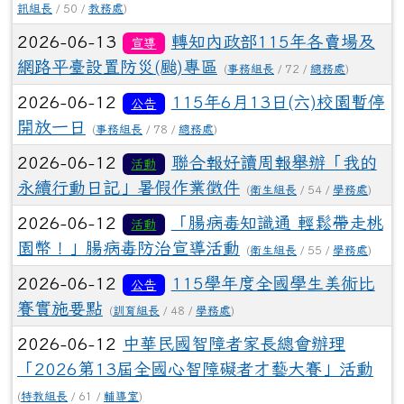
訊組長
/ 50 /
教務處
)
2026-06-13
轉知內政部115年各賣場及
宣導
網路平臺設置防災(颱)專區
(
事務組長
/ 72 /
總務處
)
2026-06-12
115年6月13日(六)校園暫停
公告
開放一日
(
事務組長
/ 78 /
總務處
)
2026-06-12
聯合報好讀周報舉辦「我的
活動
永續行動日記」暑假作業徵件
(
衛生組長
/ 54 /
學務處
)
2026-06-12
「腸病毒知識通 輕鬆帶走桃
活動
園幣！」腸病毒防治宣導活動
(
衛生組長
/ 55 /
學務處
)
2026-06-12
115學年度全國學生美術比
公告
賽實施要點
(
訓育組長
/ 48 /
學務處
)
2026-06-12
中華民國智障者家長總會辦理
「2026第13屆全國心智障礙者才藝大賽」活動
(
特教組長
/ 61 /
輔導室
)