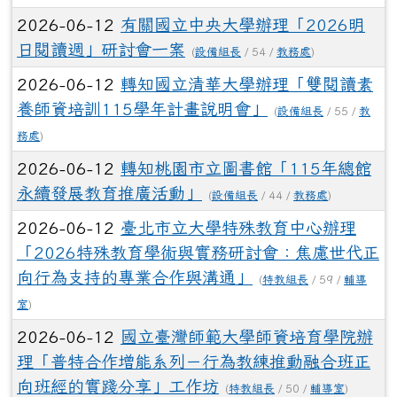
2026-06-12
有關國立中央大學辦理「2026明
日閱讀週」研討會一案
(
設備組長
/ 54 /
教務處
)
2026-06-12
轉知國立清華大學辦理「雙閱讀素
養師資培訓115學年計畫說明會」
(
設備組長
/ 55 /
教
務處
)
2026-06-12
轉知桃園市立圖書館「115年總館
永續發展教育推廣活動」
(
設備組長
/ 44 /
教務處
)
2026-06-12
臺北市立大學特殊教育中心辦理
「2026特殊教育學術與實務研討會：焦慮世代正
向行為支持的專業合作與溝通」
(
特教組長
/ 59 /
輔導
室
)
2026-06-12
國立臺灣師範大學師資培育學院辦
理「普特合作增能系列－行為教練推動融合班正
向班經的實踐分享」工作坊
(
特教組長
/ 50 /
輔導室
)