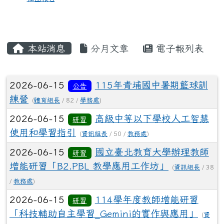
本站消息
分月文章
電子報列表
文章列表
2026-06-15
115年青埔國中暑期籃球訓
公告
練營
(
體育組長
/ 82 /
學務處
)
2026-06-15
高級中等以下學校人工智慧
研習
使用和學習指引
(
資訊組長
/ 50 /
教務處
)
2026-06-15
國立臺北教育大學辦理教師
研習
增能研習「B2.PBL 教學應用工作坊」
(
資訊組長
/ 38
/
教務處
)
2026-06-15
114學年度教師增能研習
研習
「科技輔助自主學習_Gemini的實作與應用」
(
資