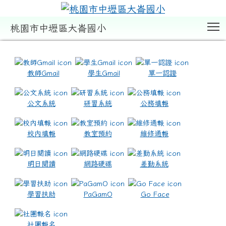
T
桃園市中壢區大崙國小
:::
教師Gmail
學生Gmail
單一認證
公文系統
研習系統
公務填報
校內填報
教室預約
維修通報
明日閱讀
網路硬碟
差勤系統
學習扶助
PaGamO
Go Face
社團報名