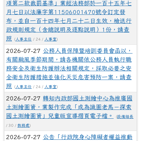
項第二款裁罰基準」業經法務部於一百十五年七
月七日以法廉字第11506001470號令訂定發
布，並自一百十四年七月二十二日生效，檢送行
政規則規定（含總說明及逐點說明）1份，請查
照
(
人事主任
/ 24 /
人事室
)
2026-07-27
公務人員保障暨培訓委員會函以，
有關颱風季節期間，請各機關依公務人員執行職
務安全及衛生防護辦法相關規定，採取必要之安
全衛生防護措施並強化天災危害預防一案，請查
照
(
人事主任
/ 24 /
人事室
)
2026-07-27
轉知內政部國土測繪中心為推廣國
土測繪圖資，業製作完成「成為識圖老馬－探索
國土測繪圖資」兒童版宣導摺頁電子檔。
(
設備組長
/ 30 /
教務處
)
2026-07-27
公告「行政院身心障礙者權益推動