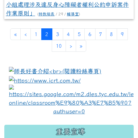
小組處理涉及違反身心障礙者權利公約申訴案件
作業原則」
(
特教組長
/ 29 /
輔導室
)
(current)
«
‹
1
2
3
4
5
6
7
8
9
10
›
»
:::
link to https://www.i
lin
重要宣導