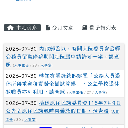
本站消息
分月文章
電子報列表
文章列表
2026-07-30
內政部函以，有關大陸委員會函釋
公務員留職停薪期間赴陸應申請許可一案，請查
照
(
人事主任
/ 28 /
人事室
)
2026-07-30
轉知有關銓敘部建置「公務人員退
休所得重審後實發金額試算器」，公立學校退休
教職員亦可利用，請查照
(
人事主任
/ 27 /
人事室
)
2026-07-30
檢送原住民族委員會115年7月9日
公告之原住民族歲時祭儀放假日期，請查照
(
人事
主任
/ 30 /
人事室
)