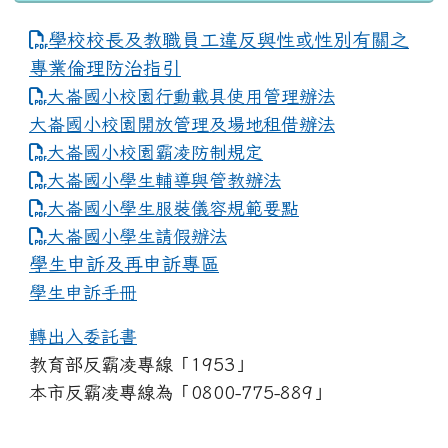
學校校長及教職員工違反與性或性別有關之
專業倫理防治指引
大崙國小校園行動載具使用管理辦法
大崙國小校園開放管理及場地租借辦法
大崙國小校園霸凌防制規定
大崙國小學生輔導與管教辦法
大崙國小學生服裝儀容規範要點
link to https://www.dles.tyc.edu.tw
大崙國小學生請假辦法
學生申訴及再申訴專區
學生申訴手冊
轉出入委託書
教育部反霸凌專線「1953」
本市反霸凌專線為「0800-775-889」