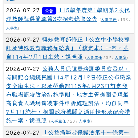
2026-07-27
115學年度第1學期第2次代
公告
理教師甄選簡章第3次招考錄取公告
(
人事主任
/ 138 /
人事室
)
2026-07-27
轉知教育部修正「公立中小學校導
師及特殊教育職務加給表」（核定本）一案，並
自114年9月1日生效，請查照
(
人事主任
/ 39 /
人事室
)
2026-07-27
公務人員保障暨培訓委員會函以，
有關配合總統民國114年12月19日修正公布職業
安全衛生法，以及勞動部115年6月23日訂定發
布職場霸凌防治措施準則、地方主管機關受理最
高負責人職場霸凌事件申訴處理辦法，均自同年
7月1日施行，相關政府機關之適用情形及配套措
施一案，請查照
(
人事主任
/ 28 /
人事室
)
2026-07-27
「公益揭弊者保護法第十一條第一