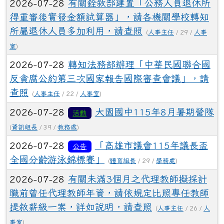
2026-07-28
有關銓敘部建置「公務人員退休所
得重審後實發金額試算器」，請各機關學校轉知
所屬退休人員多加利用，請查照
(
人事主任
/ 29 /
人事
室
)
2026-07-28
轉知法務部辦理「中華民國聯合國
反貪腐公約第三次國家報告國際審查會議」，請
查照
(
人事主任
/ 22 /
人事室
)
2026-07-28
大園國中115年8月暑期營隊
活動
(
資訊組長
/ 39 /
教務處
)
2026-07-28
「高雄市議會115年議長盃
公告
全國分齡游泳錦標賽」
(
體育組長
/ 29 /
學務處
)
2026-07-28
有關未滿3個月之代理教師擬採計
職前曾任代理教師年資，請依規定比照專任教師
提敘薪級一案，詳如說明，請查照
(
人事主任
/ 26 /
人
事室
)