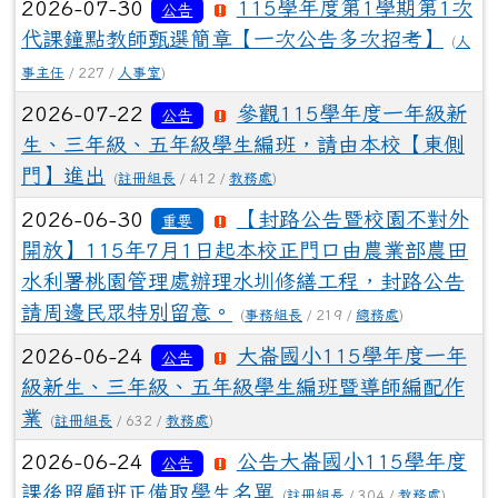
2026-07-30
115學年度第1學期第1次
公告
代課鐘點教師甄選簡章【一次公告多次招考】
(
人
事主任
/ 227 /
人事室
)
2026-07-22
參觀115學年度一年級新
公告
生、三年級、五年級學生編班，請由本校【東側
門】進出
(
註冊組長
/ 412 /
教務處
)
2026-06-30
【封路公告暨校園不對外
重要
開放】115年7月1日起本校正門口由農業部農田
水利署桃園管理處辦理水圳修繕工程，封路公告
請周邊民眾特別留意。
(
事務組長
/ 219 /
總務處
)
2026-06-24
大崙國小115學年度一年
公告
級新生、三年級、五年級學生編班暨導師編配作
業
(
註冊組長
/ 632 /
教務處
)
2026-06-24
公告大崙國小115學年度
公告
課後照顧班正備取學生名單
(
註冊組長
/ 304 /
教務處
)