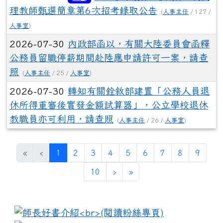
理教師甄選簡章第6次招考錄取公告
(
人事主任
/ 127 /
人事室
)
2026-07-30
內政部函以，有關大陸委員會函釋
公務員留職停薪期間赴陸應申請許可一案，請查
照
(
人事主任
/ 25 /
人事室
)
2026-07-30
轉知有關銓敘部建置「公務人員退
休所得重審後實發金額試算器」，公立學校退休
教職員亦可利用，請查照
(
人事主任
/ 26 /
人事室
)
(current)
«
‹
1
2
3
4
5
6
7
8
9
10
›
»
:::