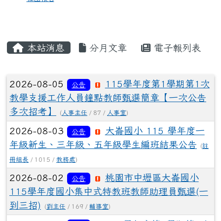
本站消息
分月文章
電子報列表
文章列表
2026-08-05
115學年度第1學期第1次
公告
教學支援工作人員鐘點教師甄選簡章【一次公告
多次招考】
(
人事主任
/ 87 /
人事室
)
2026-08-03
大崙國小 115 學年度一
公告
年級新生、三年級、五年級學生編班結果公告
(
註
冊組長
/ 1015 /
教務處
)
2026-08-02
桃園市中壢區大崙國小
公告
115學年度國小集中式特教班教師助理員甄選(一
到三招)
(
劉主任
/ 169 /
輔導室
)