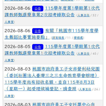
2026-08-06
115學年度第1學期第1次代
公告
課教師甄選簡章第2次招考錄取公告
(
人事主任
/ 32 /
人事室
)
2026-08-06
有關「桃園市115學年度學
公告
生舞蹈比賽實施要點」
(
訓育組長
/ 11 /
學務處
)
2026-08-05
115學年度第1學期第1次代
公告
課教師甄選簡章第1次招考錄取公告
(
人事主任
/ 45 /
人事室
)
2026-08-03
桃園市政府員工子女非營利幼兒園
（委託社團法人臺灣三之三生命教育學會辦理）
115學年度尚有招收名額，並自115年8月3日
（星期一）起受理候補登記，請查照
(
人事主任
/ 24 /
人事室
)
2026-08-03
桃園市政府員工子女托嬰中心自