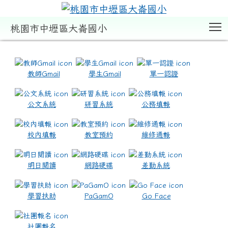
T
桃園市中壢區大崙國小
:::
教師Gmail
學生Gmail
單一認證
公文系統
研習系統
公務填報
校內填報
教室預約
維修通報
明日閱讀
網路硬碟
差勤系統
學習扶助
PaGamO
Go Face
社團報名