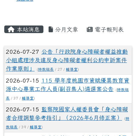
本站消息
分月文章
電子報列表
文章列表
2026-07-27
公告「行政院身心障礙者權益推動
小組處理涉及違反身心障礙者權利公約申訴案件
作業原則」
(
特教組長
/ 27 /
輔導室
)
2026-07-15
115 學年度桃園市資賦優異教育資
源中心專業工作人員(副召集人)遴選案公告
(
特教組
長
/ 37 /
輔導室
)
2026-07-15
監察院國家人權委員會「身心障礙
者合理調整參考指引」（2026年6月修正案）
(
特
教組長
/ 39 /
輔導室
)