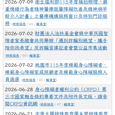
2026-07-09
衛生福利部115年度補助辦理「嚴
重情緒行為者精神醫療就醫障礙改善及精神病早
期介入計畫」之醫療機構服務窗口及特別門診服
務
(
特教組長
/ 45 /
輔導室
)
2026-07-02
財團法人法扶基金會與中華民國智
障者家長總會共同舉辦「遇到詐騙別絕望，攜手
陪你找希望」反詐騙宣導記者會暨公益市集活動
(
特教組長
/ 50 /
輔導室
)
2026-07-02
桃園市115年度模範身心障礙者、
模範身心障礙家庭照顧者及模範身心障礙服務人
員遴選
(
特教組長
/ 45 /
輔導室
)
2026-06-28
身心障礙者權利公約（CRPD）第
三次國家報告條約專要文件及附件英文版，請參
閱CRPD資訊網
(
特教組長
/ 47 /
輔導室
)
2026-06-21
中原大學特殊教育學系暨特殊教育