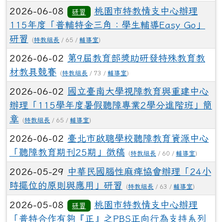
2026-06-08
桃園市特教情支中心辦理
研習
115年度「普輔特金三角：學生輔導Easy Go」
研習
(
特教組長
/ 65 /
輔導室
)
2026-06-02
第9屆教育部獎助研發特殊教育教
材教具競賽
(
特教組長
/ 73 /
輔導室
)
2026-06-02
國立臺南大學視障教育與重建中心
辦理「115學年度暑假聽障專業2學分進階班」簡
章
(
特教組長
/ 65 /
輔導室
)
2026-06-02
臺北市啟聰學校聽障教育資源中心
「聽障教育期刊25期」徵稿
(
特教組長
/ 60 /
輔導室
)
2026-05-29
中華民國腦性麻痺協會辦理「24小
時擺位的原則與應用」研習
(
特教組長
/ 63 /
輔導室
)
2026-05-08
桃園市特教情支中心辦理
研習
「普特合作有夠『正』之PBS正向行為支持系列