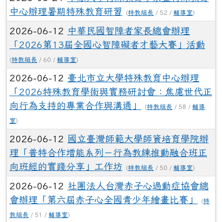
中心辦理暑期特殊教育研習
(
特教組長
/ 52 /
輔導室
)
2026-06-12
中華民國智障者家長總會辦理
「2026第13屆全國心智障礙者才藝大賽」活動
(
特教組長
/ 60 /
輔導室
)
2026-06-12
臺北市立大學特殊教育中心辦理
「2026特殊教育學術與實務研討會：焦慮世代正
向行為支持的專業合作與溝通」
(
特教組長
/ 58 /
輔導
室
)
2026-06-12
國立臺灣師範大學師資培育學院辦
理「普特合作增能系列－行為教練推動融合班正
向班經的實踐分享」工作坊
(
特教組長
/ 50 /
輔導室
)
2026-06-12
社團法人台灣赤子心過動症協會總
會辦理「第六屆赤子心全國青少年繪畫比賽」
(
特
教組長
/ 51 /
輔導室
)