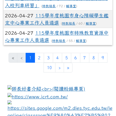
入校列車研習」
(
特教組長
/ 72 /
輔導室
)
2026-04-27
115學年度桃園市身心障礙學生鑑
定中心專業工作人員遴選
(
特教組長
/ 60 /
輔導室
)
2026-04-27
115學年度桃園市特殊教育資源中
心專業工作人員遴選
(
特教組長
/ 55 /
輔導室
)
(current)
«
‹
1
2
3
4
5
6
7
8
9
10
›
»
:::
link to https://www.i
lin