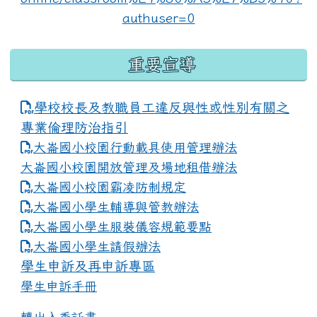
重要宣導
學校校長及教職員工違反與性或性別有關之
專業倫理防治指引
大崙國小校園行動載具使用管理辦法
大崙國小校園開放管理及場地租借辦法
大崙國小校園霸凌防制規定
大崙國小學生輔導與管教辦法
大崙國小學生服裝儀容規範要點
link to https://www.dles.tyc.edu.tw
大崙國小學生請假辦法
學生申訴及再申訴專區
學生申訴手冊