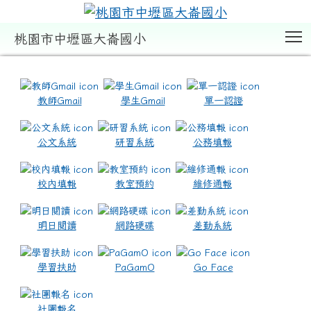
T
桃園市中壢區大崙國小
:::
教師Gmail
學生Gmail
單一認證
公文系統
研習系統
公務填報
校內填報
教室預約
維修通報
明日閱讀
網路硬碟
差勤系統
學習扶助
PaGamO
Go Face
社團報名