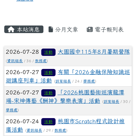
本站消息
分月文章
電子報列表
文章列表
2026-07-28
大園國中115年8月暑期營隊
活動
(
資訊組長
/ 36 /
教務處
)
2026-07-27
有關「2026金融保險知識巡
活動
迴講座列車」活動
(
訓育組長
/ 24 /
學務處
)
2026-07-27
「2026桃園藝術巡演龍潭
活動
場-宋坤傳藝《酬神》擊樂表演」活動
(
訓育組長
/ 30 /
學務處
)
2026-07-24
桃園市Scratch程式設計推
活動
廣活動
(
資訊組長
/ 29 /
教務處
)