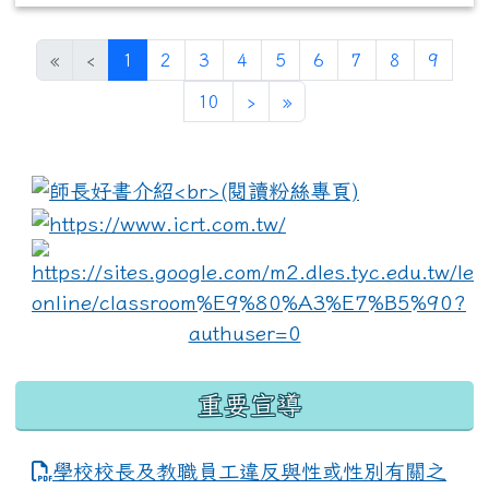
(current)
«
‹
1
2
3
4
5
6
7
8
9
10
›
»
:::
link to https://www.i
lin
重要宣導
學校校長及教職員工違反與性或性別有關之