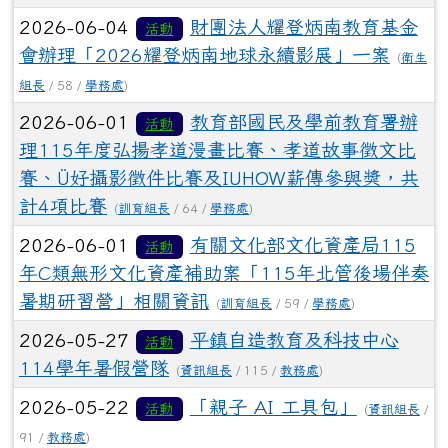
2026-06-04
財團法人耀登炳南教育基金
活動
會辦理「2026耀登炳南地球永續影展」一案
(
衛生
組長
/ 58 /
學務處
)
2026-06-01
教育部國民及學前教育署辦
活動
理115年度弘揚孝道漫畫比賽、孝道故事徵文比
賽、Ü好攝影徵件比賽及IUHOW薪傳參與獎，共
計4項比賽
(
訓育組長
/ 64 /
學務處
)
2026-06-01
有關文化部文化資產局115
活動
年C類無形文化資產補助案「115年北管後場伴奏
暑期研習營」相關資訊
(
訓育組長
/ 59 /
學務處
)
2026-05-27
平鎮自造教育及科技中心
活動
114學年暑假營隊
(
資訊組長
/ 115 /
教務處
)
2026-05-22
「親子 AI 工具包」
活動
(
資訊組長
/
91 /
教務處
)