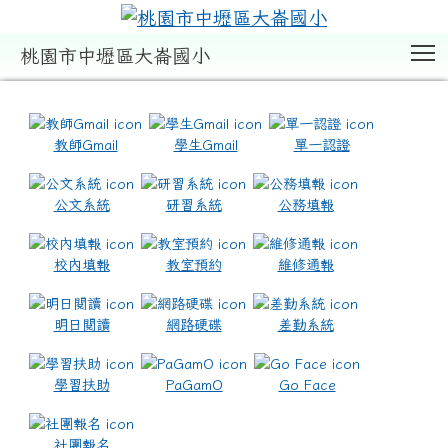
T
桃園市中壢區大崙國小
:::
教師Gmail
學生Gmail
單一認證
公文系統
研習系統
公務填報
校內填報
教室預約
維修通報
明日閱讀
網路硬碟
差勤系統
學習扶助
PaGamO
Go Face
社團報名