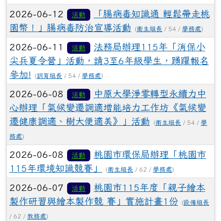
2026-06-12
「腸病毒知識通 輕鬆帶走桃
活動
園幣！」腸病毒防治宣導活動
(
衛生組長
/ 54 /
學務處
)
2026-06-11
法務局辦理115年「消保小
活動
尖兵夏令營」活動，請3至6年級學生，踴躍報名
參加!
(
訓育組長
/ 54 /
學務處
)
2026-06-08
中原大學淨零轉型永續力中
活動
心辦理「氣候變遷調適增能培力工作坊《氣候變
遷健康調適、樹大便適美》」活動
(
衛生組長
/ 54 /
學
務處
)
2026-06-08
桃園市環保局辦理「桃園市
活動
115年環境知識競賽」
(
衛生組長
/ 62 /
學務處
)
2026-06-07
桃園市115年度「親子繪本
活動
製作研習與繪本製作競 賽」實施計畫1份
(
設備組長
/ 62 /
教務處
)