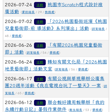
2026-07-24
桃園市Scratch程式設計推
活動
廣活動
(
資訊組長
/ 29 /
教務處
)
2026-07-02
「2026桃園藝術巡演《桃園
活動
兒童藝術節-前 導活動》系列演出」活動
(
訓育組長
/
48 /
學務處
)
2026-06-26
「有關2026桃園兒童藝術
活動
節」活動
(
訓育組長
/ 54 /
學務處
)
2026-06-24
轉知有關文化局「2026桃園
活動
地景藝術節」活動文宣
(
訓育組長
/ 56 /
學務處
)
2026-06-17
有關公視與華視舉辦公廣集
活動
團20週年活動《我在電視台玩了一整天》一案
(
訓
育組長
/ 65 /
學務處
)
2026-06-12
聯合報好讀周報舉辦「我的
活動
永續行動日記」暑假作業徵件
(
衛生組長
/ 53 /
學務處
)