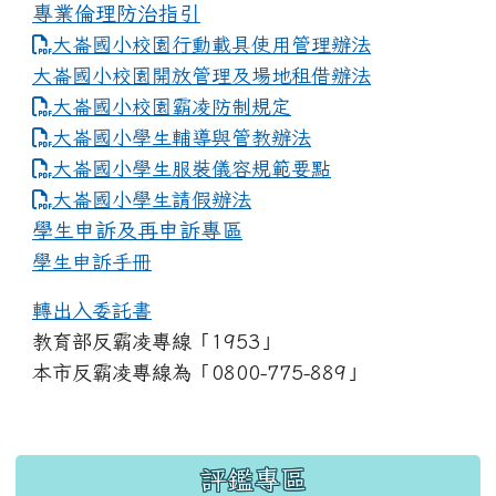
專業倫理防治指引
大崙國小校園行動載具使用管理辦法
大崙國小校園開放管理及場地租借辦法
大崙國小校園霸凌防制規定
大崙國小學生輔導與管教辦法
大崙國小學生服裝儀容規範要點
link to https://www.dles.tyc.edu.tw
大崙國小學生請假辦法
學生申訴及再申訴專區
學生申訴手冊
轉出入委託書
教育部反霸凌專線「1953」
本市反霸凌專線為「0800-775-889」
:::
評鑑專區