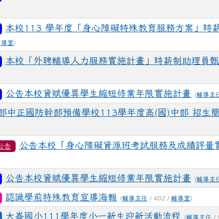
本校113 學年度「身心障礙特殊教育服務方案」時
輔導室
)
本校「外聘輔導人力服務實施計畫」時薪制助理員甄
公告本校資賦優異學生縮短修業年限實施計畫
(
輔導主
部中正國防幹部預備學校113學年度高(國)中部 招生
公告本校「身心障礙資源班考試服務及成績評量
公告
公告本校資賦優異學生縮短修業年限實施計畫
(
輔導主
認識學前特殊教育宣導海報
(
輔導主任
/ 402 /
輔導室
)
大崙國小111學年度小一新生迎新活動流程
(
輔導主任
/ 