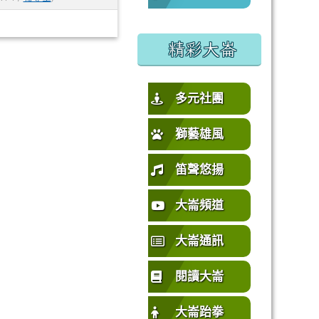
%E5%9C%92%E5%B8%82%E4%B8%AD%E5%A3%A2%E5%
或活動要點
精彩大崙
多元社團
獅藝雄風
笛聲悠揚
大崙頻道
大崙通訊
閱讀大崙
大崙跆拳