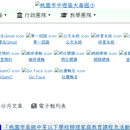
崙
行政團隊
教學團隊
:::
學生Gmail
單一認證
公文系統
研習系統
教室預約
維修通報
明日閱讀
網路硬碟
.com.tw/ \ title=https://www.icrt.com.tw/
.google.com/m2.dles.tyc.edu.tw/learning-online
aGamO
Go Face
社團報名
分月文章
電子報列表
「桃園市高級中等以下學校辦理家庭教育課程及活動