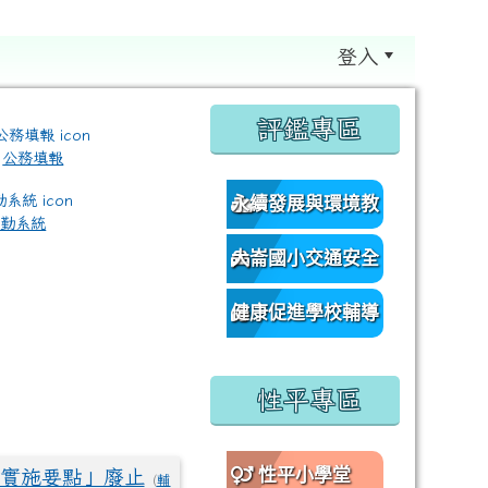
登入
:::
評鑑專區
公務填報
永續發展與環境教
差勤系統
育資源網
大崙國小交通安全
/classroom%E9%80%A3%E7%B5%90?authuser=0 \ titl
網
健康促進學校輔導
訪視平台
性平專區
性平小學堂
實施要點」廢止
(
輔