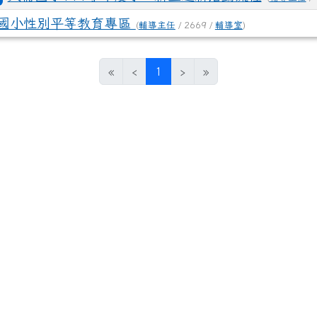
edu.tw/uploads/tad_blocks/file/%E6%A1%83
國小性別平等教育專區
(
輔導主任
/ 2669 /
輔導室
)
(current)
«
‹
1
›
»