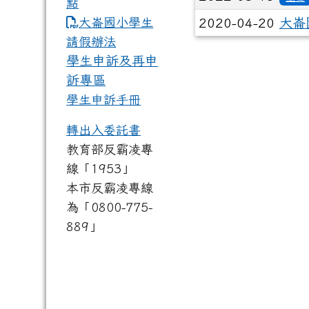
點
link to https://www.dles.tyc.
大崙國小學生
2020-04-20
大崙
請假辦法
學生申訴及再申
訴專區
學生申訴手冊
轉出入委託書
教育部反霸凌專
線「1953」
本市反霸凌專線
為「0800-775-
889」