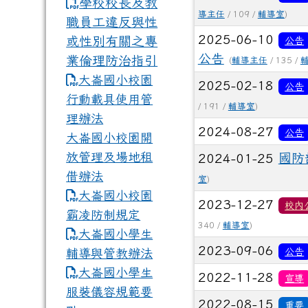
學校校長及教
導主任
/ 109 /
輔導室
)
職員工違反與性
2025-06-10
或性別有關之專
公告
公告
業倫理防治指引
(
輔導主任
/ 135 /
大崙國小校園
2025-02-18
公告
行動載具使用管
/ 191 /
輔導室
)
理辦法
2024-08-27
公告
大崙國小校園開
放管理及場地租
2024-01-25
國防
借辦法
室
)
大崙國小校園
2023-12-27
校內
霸凌防制規定
340 /
輔導室
)
大崙國小學生
2023-09-06
公告
輔導與管教辦法
大崙國小學生
2022-11-28
宣導
服裝儀容規範要
2022-08-15
重要