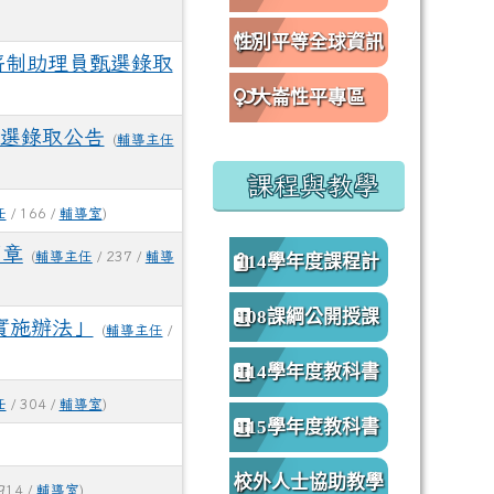
性別平等全球資訊
薪制助理員甄選錄取
網
大崙性平專區
選錄取公告
(
輔導主任
課程與教學
任
/ 166 /
輔導室
)
簡章
(
輔導主任
/ 237 /
輔導
114學年度課程計
畫
108課綱公開授課
實施辦法」
(
輔導主任
/
專區
114學年度教科書
任
/ 304 /
輔導室
)
版本
115學年度教科書
版本
校外人士協助教學
914 /
輔導室
)